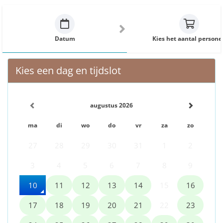
Datum
Kies het aantal persone
Kies een dag en tijdslot
augustus 2026
ma
di
wo
do
vr
za
zo
27
28
29
30
31
1
2
3
4
5
6
7
8
9
10
11
12
13
14
15
16
17
18
19
20
21
22
23