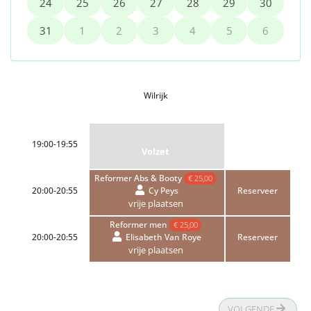
24
25
26
27
28
29
30
31
1
2
3
4
5
6
Wilrijk
19:00-19:55
Volzet
Reformer Abs & Booty
€ 25,00
20:00-20:55
Reserveer
Cy Peys
vrije plaatsen
Reformer men
€ 25,00
20:00-20:55
Reserveer
Elisabeth Van Roye
vrije plaatsen
VOLGENDE