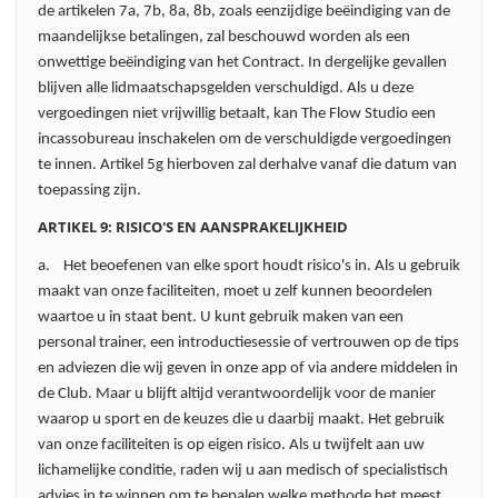
de artikelen 7a, 7b, 8a, 8b, zoals eenzijdige beëindiging van de
maandelijkse betalingen, zal beschouwd worden als een
onwettige beëindiging van het Contract. In dergelijke gevallen
blijven alle lidmaatschapsgelden verschuldigd. Als u deze
vergoedingen niet vrijwillig betaalt, kan The Flow Studio een
incassobureau inschakelen om de verschuldigde vergoedingen
te innen. Artikel 5g hierboven zal derhalve vanaf die datum van
toepassing zijn.
ARTIKEL 9: RISICO'S EN AANSPRAKELIJKHEID
a. Het beoefenen van elke sport houdt risico's in. Als u gebruik
maakt van onze faciliteiten, moet u zelf kunnen beoordelen
waartoe u in staat bent. U kunt gebruik maken van een
personal trainer, een introductiesessie of vertrouwen op de tips
en adviezen die wij geven in onze app of via andere middelen in
de Club. Maar u blijft altijd verantwoordelijk voor de manier
waarop u sport en de keuzes die u daarbij maakt. Het gebruik
van onze faciliteiten is op eigen risico. Als u twijfelt aan uw
lichamelijke conditie, raden wij u aan medisch of specialistisch
advies in te winnen om te bepalen welke methode het meest