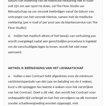
datum van indiening van de medische verklaring niet in staat
zult zijn om aan sport te doen, zal The Flow Studio uw
lidmaatschap op uw verzoek beëindigen vanaf de datum van
ontvangst van het verzoek hiertoe, samen met de medische
verklaring (per e-mail of per post aan de klantenservice van The
Flow Studio);
d. Indien het medisch attest of het bewijs van verhuizing pas
wordt overgelegd nadat een gerechtelijke procedure is ingeleid
om de verschuldigde leges te innen, wordt het niet meer
aanvaard.
ARTIKEL 8: BEËINDIGING VAN HET LIDMAATSCHAP
a. Indien u een Contract hebt afgesloten voor de minimum
verbintenisperiode van één jaar en betaling om de 4 weken,
kunt u dit opzeggen ten laatste 4 weken voor het verstrijken
van het Contract. Doet u dit niet, dan wordt het Contract voor
onbepaalde tijd verlengd en kan het vervolgens op elk moment
zonder schadevergoeding worden opgezegd, met