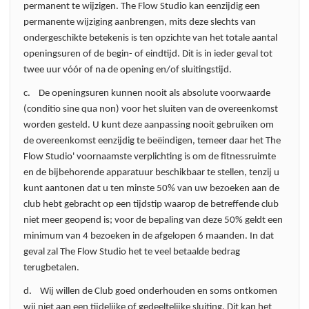
permanent te wijzigen. The Flow Studio kan eenzijdig een
permanente wijziging aanbrengen, mits deze slechts van
ondergeschikte betekenis is ten opzichte van het totale aantal
openingsuren of de begin- of eindtijd. Dit is in ieder geval tot
twee uur vóór of na de opening en/of sluitingstijd.
c. De openingsuren kunnen nooit als absolute voorwaarde
(conditio sine qua non) voor het sluiten van de overeenkomst
worden gesteld. U kunt deze aanpassing nooit gebruiken om
de overeenkomst eenzijdig te beëindigen, temeer daar het The
Flow Studio' voornaamste verplichting is om de fitnessruimte
en de bijbehorende apparatuur beschikbaar te stellen, tenzij u
kunt aantonen dat u ten minste 50% van uw bezoeken aan de
club hebt gebracht op een tijdstip waarop de betreffende club
niet meer geopend is; voor de bepaling van deze 50% geldt een
minimum van 4 bezoeken in de afgelopen 6 maanden. In dat
geval zal The Flow Studio het te veel betaalde bedrag
terugbetalen.
d. Wij willen de Club goed onderhouden en soms ontkomen
wij niet aan een tijdelijke of gedeeltelijke sluiting. Dit kan het